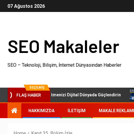
07 Ağustos 2026
SEO Makaleler
SEO – Teknoloji, Bilişim, İnternet Dünyasından Haberler
SEÇILMIŞ
SEO Paketleri: İşletmenizi Dijital Dünyada Güçlendirin
FLAŞ HABER
HAKKIMIZDA
İLETIŞIM
MAKALE REKLAM
Home
Kanıt 35. Bölüm İzle