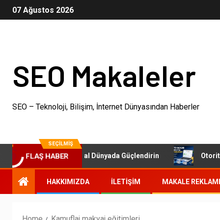
07 Ağustos 2026
SEO Makaleler
SEO – Teknoloji, Bilişim, İnternet Dünyasından Haberler
SEÇILMIŞ
tleri: İşletmenizi Dijital Dünyada Güçlendirin
Otoriter 
FLAŞ HABER
HAKKIMIZDA
İLETIŞIM
MAKALE REKLAM
Home
Kamuflaj makyaj eğitimleri