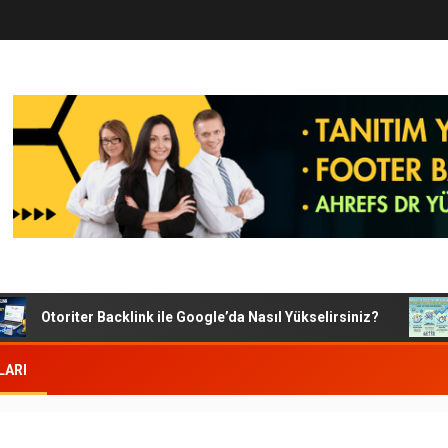
Otoriter Backlink ile Google’da Nasıl Yükselirsiniz?
G
LARI