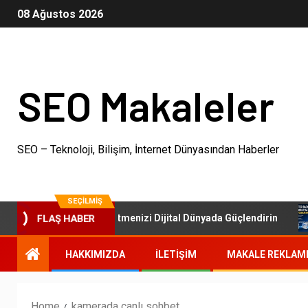
08 Ağustos 2026
SEO Makaleler
SEO – Teknoloji, Bilişim, İnternet Dünyasından Haberler
SEÇILMIŞ
SEO Paketleri: İşletmenizi Dijital Dünyada Güçlendirin
FLAŞ HABER
HAKKIMIZDA
İLETIŞIM
MAKALE REKLAM
Home
kamerada canlı sohbet