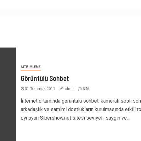
SITE IMLEME
Görüntülü Sohbet
31 Temmuz 2011
admin
346
İnternet ortamında görüntülü sohbet, kameralı sesli soh
arkadaşlık ve samimi dostlukların kurulmasında etkili ro
oynayan Sibershow.net sitesi seviyeli, saygın ve...