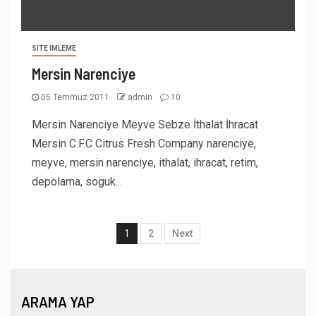
SITE IMLEME
Mersin Narenciye
05 Temmuz 2011
admin
10
Mersin Narenciye Meyve Sebze İthalat İhracat
Mersin C.F.C Citrus Fresh Company narenciye,
meyve, mersin narenciye, ithalat, ihracat, retim,
depolama, soguk...
1
2
Next
ARAMA YAP