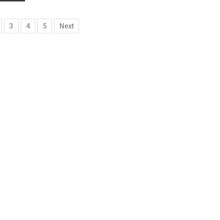
3
4
5
Next