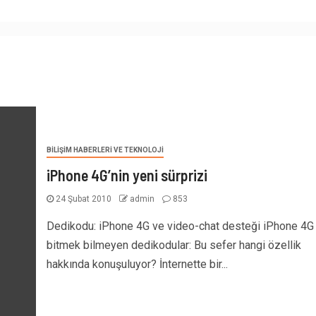
BILIŞIM HABERLERI VE TEKNOLOJI
iPhone 4G’nin yeni sürprizi
24 Şubat 2010
admin
853
Dedikodu: iPhone 4G ve video-chat desteği iPhone 4G
bitmek bilmeyen dedikodular: Bu sefer hangi özellik
hakkında konuşuluyor? İnternette bir...