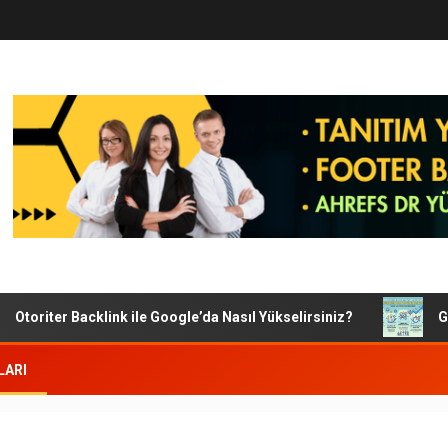
toriter Backlink ile Google’da Nasıl Yükselirsiniz?
Googl
LARI