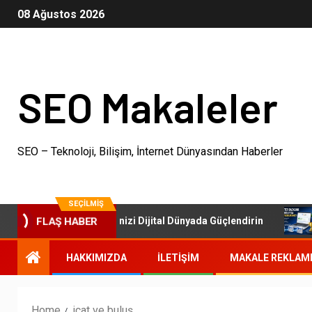
08 Ağustos 2026
SEO Makaleler
SEO – Teknoloji, Bilişim, İnternet Dünyasından Haberler
SEÇILMIŞ
SEO Paketleri: İşletmenizi Dijital Dünyada Güçlendirin
O
FLAŞ HABER
HAKKIMIZDA
İLETIŞIM
MAKALE REKLAM
Home
icat ve buluş