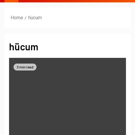
Home
hücum
hücum
3 min read