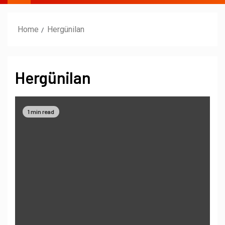
Home
Hergünilan
Hergünilan
1 min read