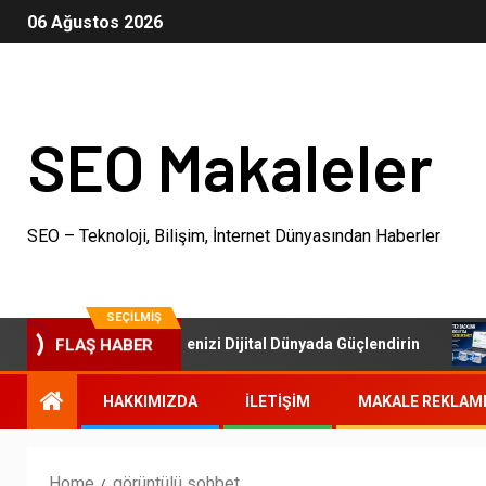
06 Ağustos 2026
SEO Makaleler
SEO – Teknoloji, Bilişim, İnternet Dünyasından Haberler
SEÇILMIŞ
SEO Paketleri: İşletmenizi Dijital Dünyada Güçlendirin
FLAŞ HABER
HAKKIMIZDA
İLETIŞIM
MAKALE REKLAM
Home
görüntülü sohbet