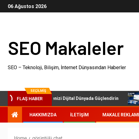
06 Ağustos 2026
SEO Makaleler
SEO – Teknoloji, Bilişim, İnternet Dünyasından Haberler
SEÇILMIŞ
SEO Paketleri: İşletmenizi Dijital Dünyada Güçlendirin
O
FLAŞ HABER
HAKKIMIZDA
İLETIŞIM
MAKALE REKLAM
Home
görüntülü chat