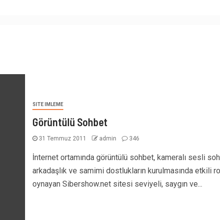
SITE IMLEME
Görüntülü Sohbet
31 Temmuz 2011
admin
346
İnternet ortamında görüntülü sohbet, kameralı sesli soh
arkadaşlık ve samimi dostlukların kurulmasında etkili ro
oynayan Sibershow.net sitesi seviyeli, saygın ve...