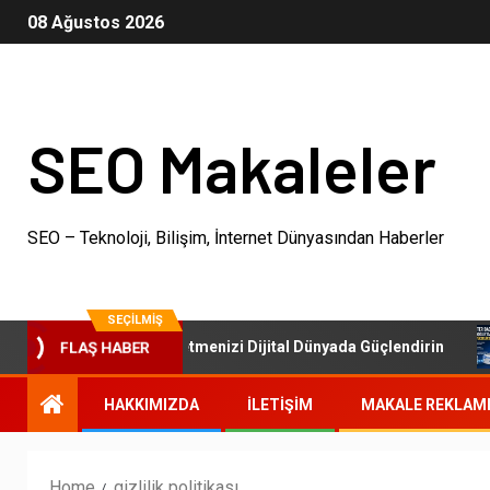
08 Ağustos 2026
SEO Makaleler
SEO – Teknoloji, Bilişim, İnternet Dünyasından Haberler
SEÇILMIŞ
SEO Paketleri: İşletmenizi Dijital Dünyada Güçlendirin
FLAŞ HABER
HAKKIMIZDA
İLETIŞIM
MAKALE REKLAM
Home
gizlilik politikası