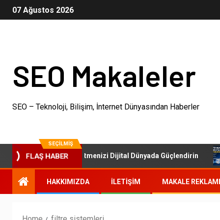
07 Ağustos 2026
SEO Makaleler
SEO – Teknoloji, Bilişim, İnternet Dünyasından Haberler
SEÇILMIŞ
SEO Paketleri: İşletmenizi Dijital Dünyada Güçlendirin
FLAŞ HABER
HAKKIMIZDA
İLETIŞIM
MAKALE REKLAM
Home
filtre sistemleri