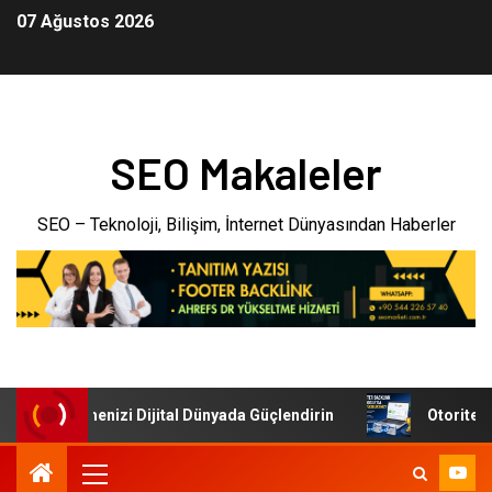
07 Ağustos 2026
SEO Makaleler
SEO – Teknoloji, Bilişim, İnternet Dünyasından Haberler
eri: İşletmenizi Dijital Dünyada Güçlendirin
Otoriter Bac