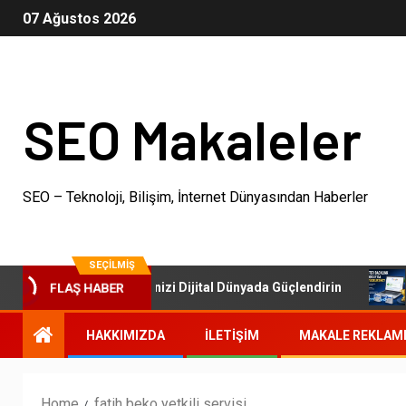
07 Ağustos 2026
SEO Makaleler
SEO – Teknoloji, Bilişim, İnternet Dünyasından Haberler
SEÇILMIŞ
FLAŞ HABER
SEO Paketleri: İşletmenizi Dijital Dünyada Güçlendirin
O
HAKKIMIZDA
İLETIŞIM
MAKALE REKLAM
Home
fatih beko yetkili servisi