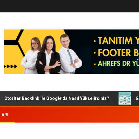
toriter Backlink ile Google’da Nasıl Yükselirsiniz?
Googl
LARI