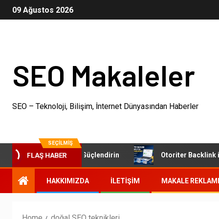
09 Ağustos 2026
SEO Makaleler
SEO – Teknoloji, Bilişim, İnternet Dünyasından Haberler
SEÇILMIŞ
menizi Dijital Dünyada Güçlendirin
Otoriter Backlink ile 
FLAŞ HABER
HAKKIMIZDA
İLETIŞIM
MAKALE REKLAM
Home
doğal SEO teknikleri