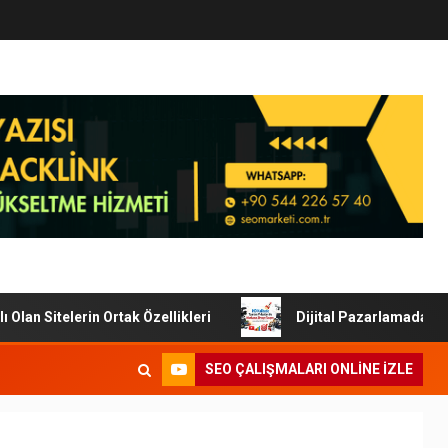
n Sitelerin Ortak Özellikleri
Dijital Pazarlamada Tanıt
SEO ÇALIŞMALARI ONLINE IZLE