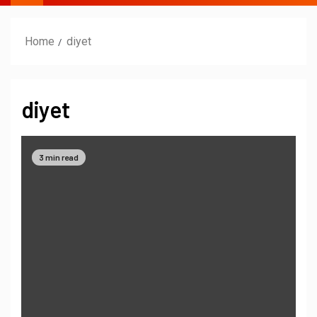
Home
diyet
diyet
3 min read