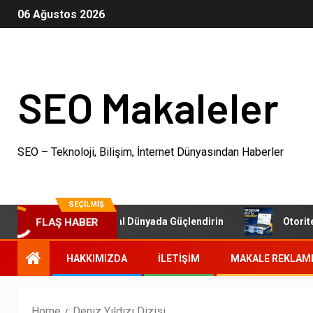
06 Ağustos 2026
SEO Makaleler
SEO – Teknoloji, Bilişim, İnternet Dünyasından Haberler
SEÇILMIŞ
leri: İşletmenizi Dijital Dünyada Güçlendirin
Otoriter B
FLAŞ HABER
HAKKIMIZDA
İLETIŞIM
MAKALE REKLAM
Home
Deniz Yıldızı Dizisi