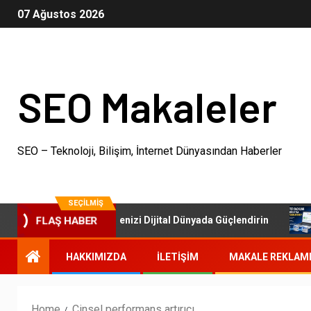
07 Ağustos 2026
SEO Makaleler
SEO – Teknoloji, Bilişim, İnternet Dünyasından Haberler
SEÇILMIŞ
SEO Paketleri: İşletmenizi Dijital Dünyada Güçlendirin
FLAŞ HABER
HAKKIMIZDA
İLETIŞIM
MAKALE REKLAM
Home
Cinsel performans artırıcı