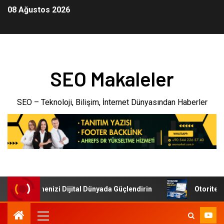
08 Ağustos 2026
SEO Makaleler
SEO – Teknoloji, Bilişim, İnternet Dünyasından Haberler
eri: İşletmenizi Dijital Dünyada Güçlendirin
Otoriter Bac