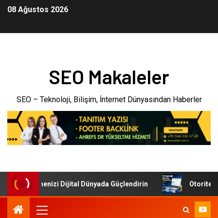
08 Ağustos 2026
SEO Makaleler
SEO – Teknoloji, Bilişim, İnternet Dünyasından Haberler
eri: İşletmenizi Dijital Dünyada Güçlendirin
Otoriter Bac