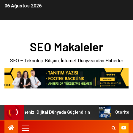
06 Ağustos 2026
SEO Makaleler
SEO – Teknoloji, Bilişim, İnternet Dünyasından Haberler
ri: İşletmenizi Dijital Dünyada Güçlendirin
Otoriter Back