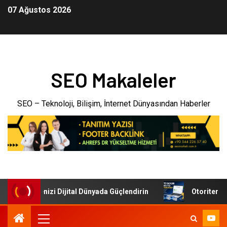
07 Ağustos 2026
SEO Makaleler
SEO – Teknoloji, Bilişim, İnternet Dünyasından Haberler
i: İşletmenizi Dijital Dünyada Güçlendirin
Otoriter Back