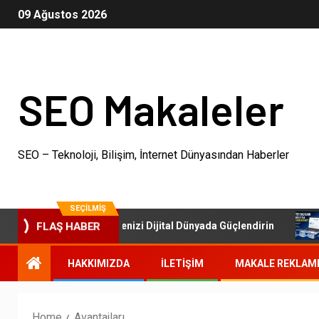
09 Ağustos 2026
SEO Makaleler
SEO – Teknoloji, Bilişim, İnternet Dünyasından Haberler
SEÇILMIŞ
SEO Paketleri: İşletmenizi Dijital Dünyada Güçlendirin
O
FLAŞ HABER
HAKKIMIZDA
İLETIŞIM
MAKALE REKLAM
Home
Avantajları