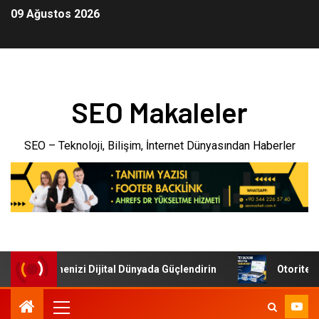
09 Ağustos 2026
SEO Makaleler
SEO – Teknoloji, Bilişim, İnternet Dünyasından Haberler
eri: İşletmenizi Dijital Dünyada Güçlendirin
Otoriter Bac