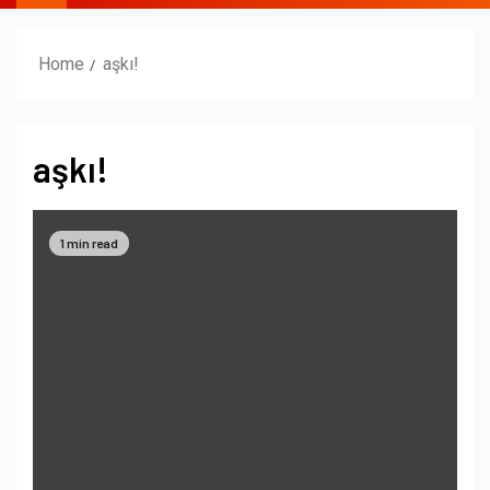
Home
aşkı!
aşkı!
1 min read