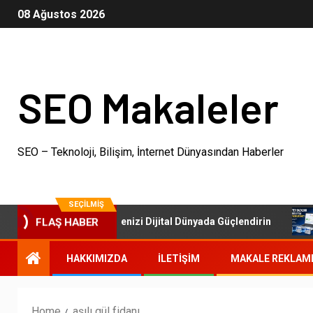
08 Ağustos 2026
SEO Makaleler
SEO – Teknoloji, Bilişim, İnternet Dünyasından Haberler
SEÇILMIŞ
SEO Paketleri: İşletmenizi Dijital Dünyada Güçlendirin
FLAŞ HABER
HAKKIMIZDA
İLETIŞIM
MAKALE REKLAM
Home
aşılı gül fidanı