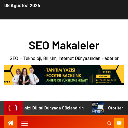
08 Ağustos 2026
SEO Makaleler
SEO – Teknoloji, Bilişim, İnternet Dünyasından Haberler
i: İşletmenizi Dijital Dünyada Güçlendirin
Otoriter Back