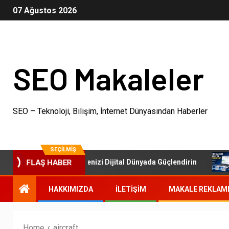
07 Ağustos 2026
SEO Makaleler
SEO – Teknoloji, Bilişim, İnternet Dünyasından Haberler
SEÇILMIŞ
SEO Paketleri: İşletmenizi Dijital Dünyada Güçlendirin
FLAŞ HABER
HAKKIMIZDA
İLETIŞIM
MAKALE REKLAM
Home
aircraft