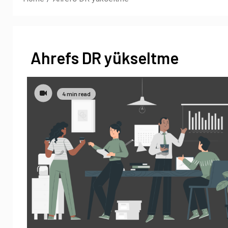
Ahrefs DR yükseltme
4 min read