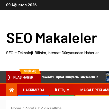
09 Ağustos 2026
SEO Makaleler
SEO – Teknoloji, Bilişim, İnternet Dünyasından Haberler
SEÇILMIŞ
SEO Paketleri: İşletmenizi Dijital Dünyada Güçlendirin
FLAŞ HABER
HAKKIMIZDA
İLETIŞIM
MAKALE REKLAM
Home
Ahrefs DR yükseltme