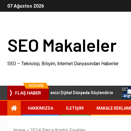
07 Ağustos 2026
SEO Makaleler
SEO – Teknoloji, Bilişim, İnternet Dünyasından Haberler
SEÇILMIŞ
SEO Paketleri: İşletmenizi Dijital Dünyada Güçlendirin
FLAŞ HABER
HAKKIMIZDA
İLETIŞIM
MAKALE REKLAM
Home
2014 Parça Kontör Fiyatları