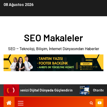
08 Ağustos 2026
SEO Makaleler
SEO – Teknoloji, Bilişim, İnternet Dünyasından Haberler
eri: İşletmenizi Dijital Dünyada Güçlendirin
Otoriter Ba