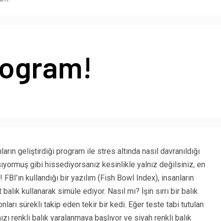
rogram!
arın geliştirdiği program ile stres altında nasıl davranıldığı
şıyormuş gibi hissediyorsanız kesinlikle yalnız değilsiniz, en
 FBI’ın kullandığı bir yazılım (Fish Bowl Index), insanların
 balık kullanarak simüle ediyor. Nasıl mı? İşin sırrı bir balık
onları sürekli takip eden tekir bir kedi. Eğer teste tabi tutulan
zı renkli balık yaralanmaya başlıyor ve siyah renkli balık