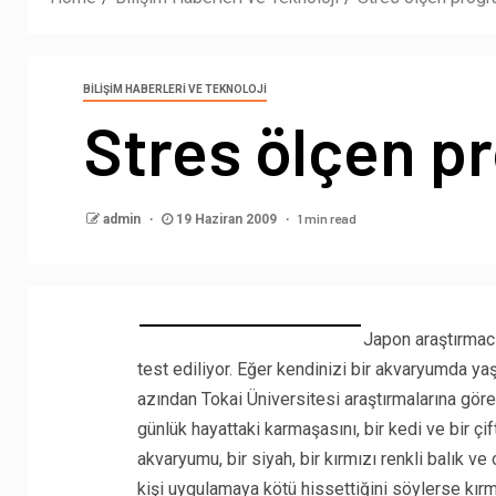
BILIŞIM HABERLERI VE TEKNOLOJI
Stres ölçen p
1 min read
admin
19 Haziran 2009
Japon araştırmacıl
test ediliyor. Eğer kendinizi bir akvaryumda ya
azından Tokai Üniversitesi araştırmalarına göre!
günlük hayattaki karmaşasını, bir kedi ve bir çift
akvaryumu, bir siyah, bir kırmızı renkli balık ve 
kişi uygulamaya kötü hissettiğini söylerse kırmı