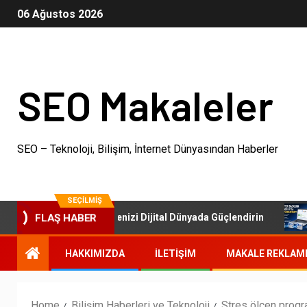
06 Ağustos 2026
SEO Makaleler
SEO – Teknoloji, Bilişim, İnternet Dünyasından Haberler
SEÇILMIŞ
SEO Paketleri: İşletmenizi Dijital Dünyada Güçlendirin
O
FLAŞ HABER
HAKKIMIZDA
İLETIŞIM
MAKALE REKLAM
Home
Bilişim Haberleri ve Teknoloji
Stres ölçen progr