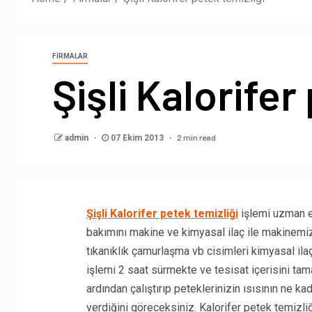
FIRMALAR
Şişli Kalorifer
2 min read
admin
07 Ekim 2013
Şişli Kalorifer petek temizliği
işlemi uzman ek
bakımını makine ve kimyasal ilaç ile makinemiz
tıkanıklık çamurlaşma vb cisimleri kimyasal ila
işlemi 2 saat sürmekte ve tesisat içerisini t
ardından çalıştırıp peteklerinizin ısısının ne k
verdiğini göreceksiniz. Kalorifer petek temizli