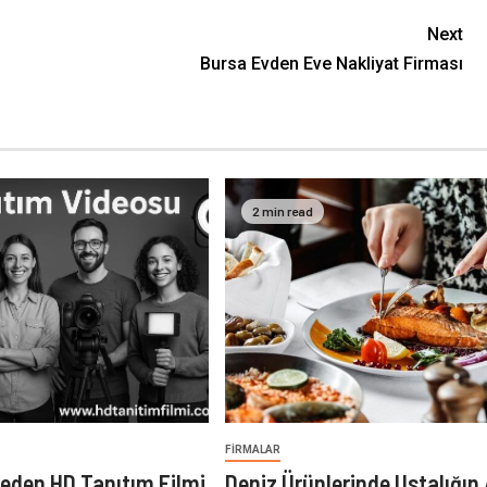
Next
Bursa Evden Eve Nakliyat Firması
2 min read
FIRMALAR
eden HD Tanıtım Filmi
Deniz Ürünlerinde Ustalığın 