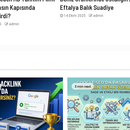
nsın Kapısında
Eftalya Balık Suadiye
irdi?
14 Ekim 2025
admin
25
admin
3 min read