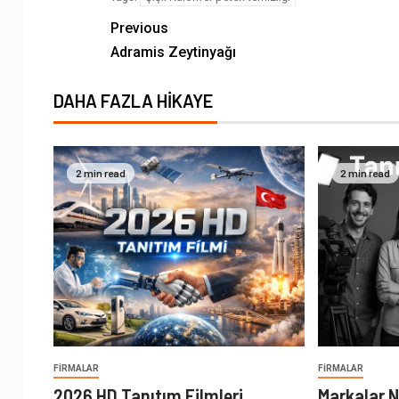
Previous
Adramis Zeytinyağı
DAHA FAZLA HIKAYE
2 min read
2 min read
FIRMALAR
FIRMALAR
2026 HD Tanıtım Filmleri
Markalar N