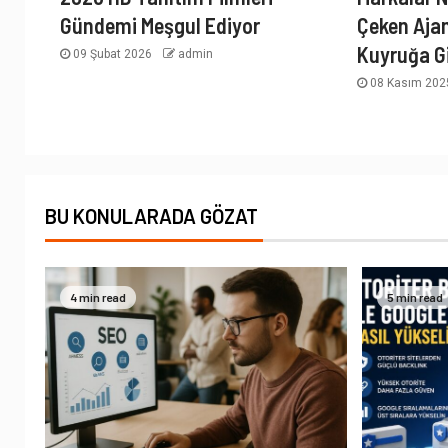
Gündemi Meşgul Ediyor
Çeken Aja
Kuyruğa G
09 Şubat 2026
admin
08 Kasım 20
BU KONULARADA GÖZAT
4 min read
5 min read