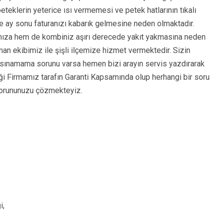
peteklerin yeterice ısı vermemesi ve petek hatlarının tıkalı
 ay sonu faturanızı kabarık gelmesine neden olmaktadır.
anıza hem de kombiniz aşırı derecede yakıt yakmasına neden
man ekibimiz ile şişli ilçemize hizmet vermektedir. Sizin
 ısınamama sorunu varsa hemen bizi arayın servis yazdırarak
iği Firmamız tarafın Garanti Kapsamında olup herhangi bir soru
e sorununuzu çözmekteyiz.
i,