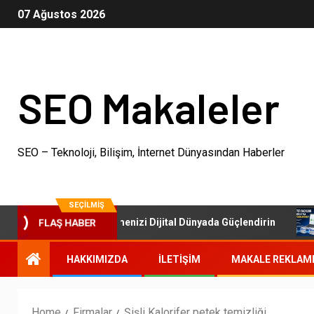
07 Ağustos 2026
SEO Makaleler
SEO – Teknoloji, Bilişim, İnternet Dünyasından Haberler
SEÇILMIŞ
SEO Paketleri: İşletmenizi Dijital Dünyada Güçlendirin
O
FLAŞ HABER
HAKKIMIZDA
İLETIŞIM
MAKALE REKLAM
Home
Firmalar
Şişli Kalorifer petek temizliği