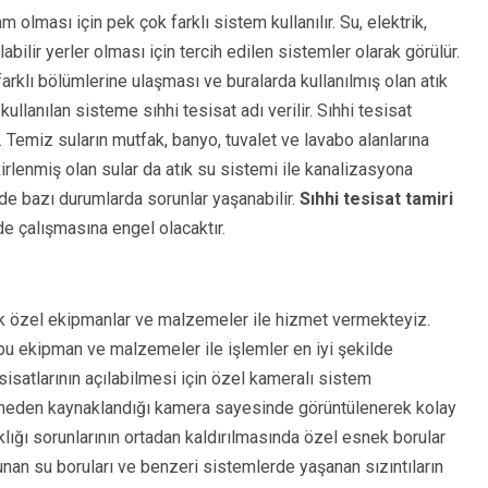
m olması için pek çok farklı sistem kullanılır. Su, elektrik,
bilir yerler olması için tercih edilen sistemler olarak görülür.
arklı bölümlerine ulaşması ve buralarda kullanılmış olan atık
kullanılan sisteme sıhhi tesisat adı verilir. Sıhhi tesisat
. Temiz suların mutfak, banyo, tuvalet ve lavabo alanlarına
 kirlenmiş olan sular da atık su sistemi ile kanalizasyona
temde bazı durumlarda sorunlar yaşanabilir.
Sıhhi tesisat tamiri
de çalışmasına engel olacaktır.
arak özel ekipmanlar ve malzemeler ile hizmet vermekteyiz.
bu ekipman ve malzemeler ile işlemler en iyi şekilde
esisatlarının açılabilmesi için özel kameralı sistem
ve neden kaynaklandığı kamera sayesinde görüntülenerek kolay
ıklığı sorunlarının ortadan kaldırılmasında özel esnek borular
unan su boruları ve benzeri sistemlerde yaşanan sızıntıların