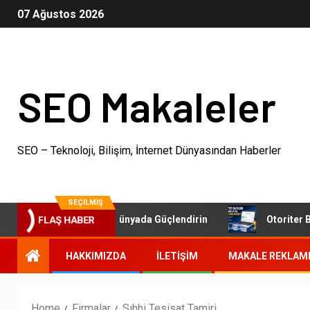
07 Ağustos 2026
SEO Makaleler
SEO – Teknoloji, Bilişim, İnternet Dünyasından Haberler
SEÇILMIŞ
FLAŞ HABER
İşletmenizi Dijital Dünyada Güçlendirin
Otoriter Backlink
HAKKIMIZDA
İLETIŞIM
MAKALE REKLAM
Home
Firmalar
Sıhhi Tesisat Tamiri