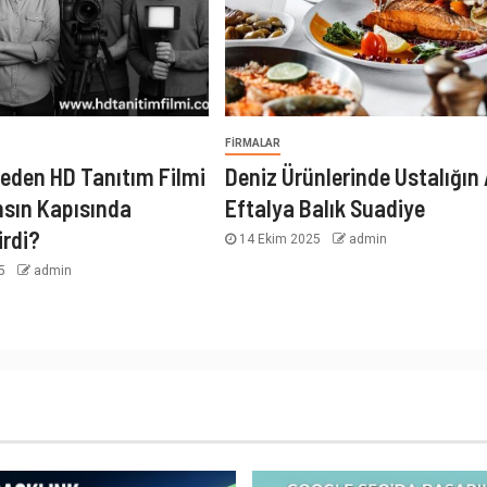
FIRMALAR
eden HD Tanıtım Filmi
Deniz Ürünlerinde Ustalığın 
nsın Kapısında
Eftalya Balık Suadiye
irdi?
14 Ekim 2025
admin
25
admin