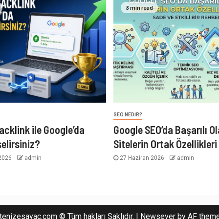
3 min read
SEO NEDIR?
acklink ile Google’da
Google SEO’da Başarılı O
elirsiniz?
Sitelerin Ortak Özellikleri
2026
admin
27 Haziran 2026
admin
tenizesayac.com © Tüm hakları Saklıdır.
|
Newsever
by AF theme