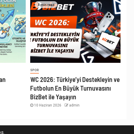
3 min read
SPOR
lan
WC 2026: Türkiye’yi Destekleyin ve
Futbolun En Büyük Turnuvasını
BizBet ile Yaşayın
10 Haziran 2026
admin
s.