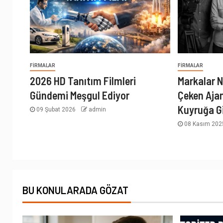
FIRMALAR
FIRMALAR
2026 HD Tanıtım Filmleri
Markalar N
Gündemi Meşgul Ediyor
Çeken Aja
Kuyruğa G
09 Şubat 2026
admin
08 Kasım 20
BU KONULARADA GÖZAT