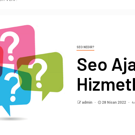
SEO NEDIR?
Seo Aja
Hizmetl
4
admin
28 Nisan 2022