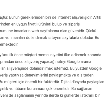
tur. Bunun gereklerinden biri de internet alışverişidir. Artık
nden en uygun fiyatlı ürünleri bulup ve sipariş
um ise insanların web sayfalarına olan güvenidir. Çünkü
an ve insanları dolandırmak isteyen sayfalarla doludur. Bu
ermektedir.
sayfası ilk önce müşteri memnuniyetini ilke edinmek zorunda
yapmadan önce alışveriş yapacağı siteyi Google arama
 olan alışverişinde dolandırılmak istemez. Bu yüzden Google
veriş yaptıysa deneyimlerini paylaşmakta ve o siteden
u müşteri için önemli bir faktördür. Dijital dünyada paylaşılan
ygınlık ve itibarın korunması çok önemlidir. Bu sağlanan
eni de sağlamanın yerinde ilerde ki günlerde istikrarlı bir