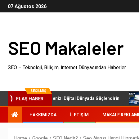
07 Ağustos 2026
SEO Makaleler
SEO – Teknoloji, Bilişim, İnternet Dünyasından Haberler
SEÇILMIŞ
O Paketleri: İşletmenizi Dijital Dünyada Güçlendirin
Oto
FLAŞ HABER
HAKKIMIZDA
İLETIŞIM
MAKALE REKLAM
Home
Google
SEO Nedir?
Seo Ajansı Hangi Hizmetle