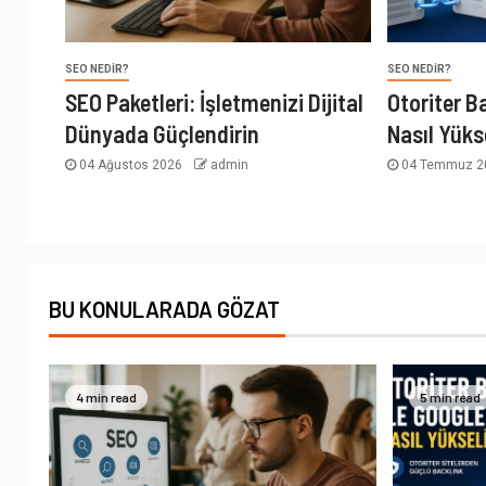
SEO NEDIR?
SEO NEDIR?
SEO Paketleri: İşletmenizi Dijital
Otoriter B
Dünyada Güçlendirin
Nasıl Yüks
04 Ağustos 2026
admin
04 Temmuz 
BU KONULARADA GÖZAT
4 min read
5 min read