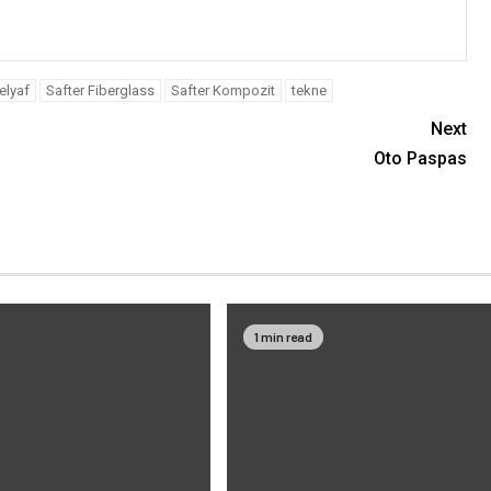
elyaf
Safter Fiberglass
Safter Kompozit
tekne
Next
Oto Paspas
1 min read