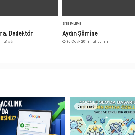
SITE IMLEME
ma, Dedektör
Aydın Şömine
3
admin
30 Ocak 2013
admin
3 min read