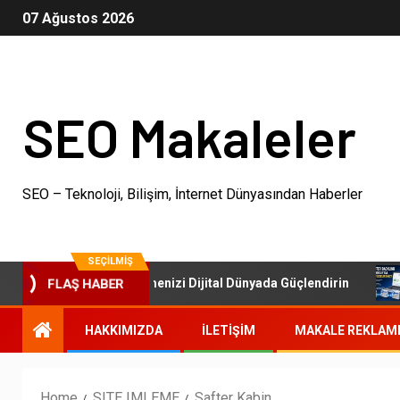
07 Ağustos 2026
SEO Makaleler
SEO – Teknoloji, Bilişim, İnternet Dünyasından Haberler
SEÇILMIŞ
SEO Paketleri: İşletmenizi Dijital Dünyada Güçlendirin
FLAŞ HABER
HAKKIMIZDA
İLETIŞIM
MAKALE REKLAM
Home
SITE IMLEME
Safter Kabin