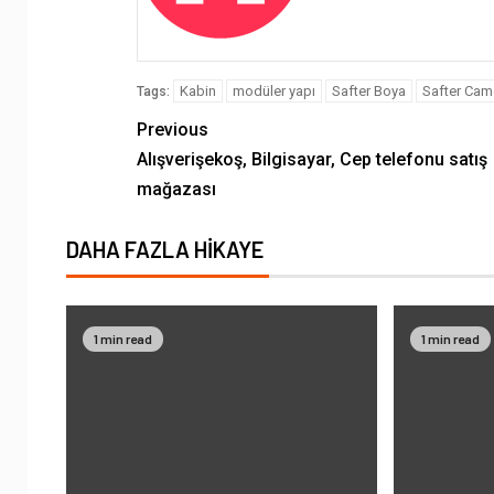
Kabin
modüler yapı
Safter Boya
Safter Cam
Tags:
Previous
Alışverişekoş, Bilgisayar, Cep telefonu satış
mağazası
DAHA FAZLA HIKAYE
1 min read
1 min read