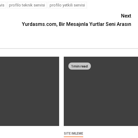
vis
profilo teknik servisi
profilo yetkili servisi
Next
Yurdasms.com, Bir Mesajınla Yurtlar Seni Arasın
1 min read
SITE IMLEME