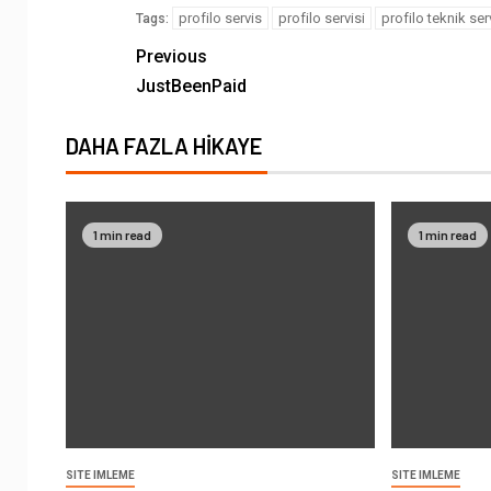
profilo servis
profilo servisi
profilo teknik ser
Tags:
Previous
JustBeenPaid
DAHA FAZLA HIKAYE
1 min read
1 min read
SITE IMLEME
SITE IMLEME