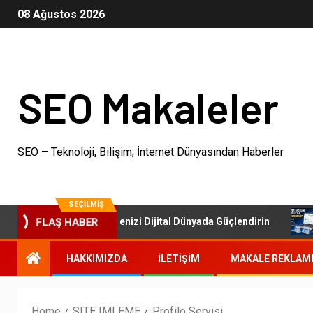
08 Ağustos 2026
SEO Makaleler
SEO – Teknoloji, Bilişim, İnternet Dünyasından Haberler
SEÇILMIŞ
SEO Paketleri: İşletmenizi Dijital Dünyada Güçlendirin
O
FLAŞ HABER
HAKKIMIZDA
İLETIŞIM
MAKALE REKLAM
Home
SITE IMLEME
Profilo Servisi