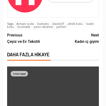
Armani code
burberry
davidoff
erkek koku
kadın
Tags:
koku
kozmetik
paco rabanne
parfüm
Previous
Next
Çeyiz ve Ev Tekstili
Kadın iç giyim
DAHA FAZLA HIKAYE
1 min read