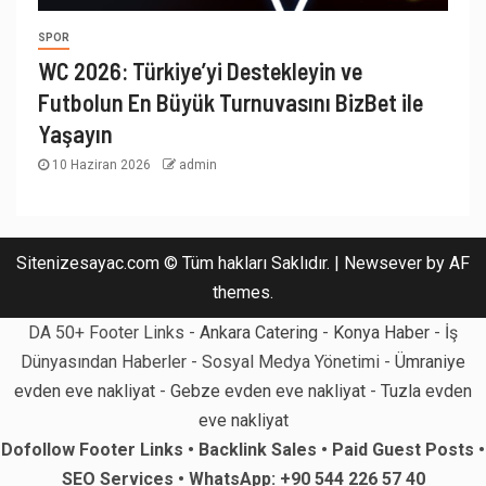
SPOR
WC 2026: Türkiye’yi Destekleyin ve
Futbolun En Büyük Turnuvasını BizBet ile
Yaşayın
10 Haziran 2026
admin
Sitenizesayac.com © Tüm hakları Saklıdır.
|
Newsever
by AF
themes.
DA 50+ Footer Links -
Ankara Catering
-
Konya Haber
- İş
Dünyasından Haberler - Sosyal Medya Yönetimi -
Ümraniye
evden eve nakliyat
-
Gebze evden eve nakliyat
-
Tuzla evden
eve nakliyat
Dofollow Footer Links • Backlink Sales • Paid Guest Posts •
SEO Services • WhatsApp: +90 544 226 57 40