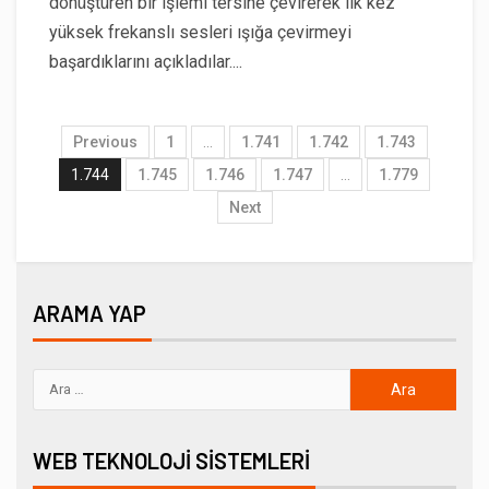
dönüştüren bir işlemi tersine çevirerek ilk kez
yüksek frekanslı sesleri ışığa çevirmeyi
başardıklarını açıkladılar....
Previous
1
…
1.741
1.742
1.743
1.744
1.745
1.746
1.747
…
1.779
Next
ARAMA YAP
WEB TEKNOLOJI SISTEMLERI