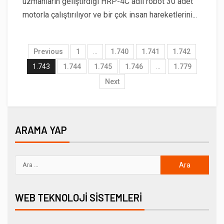
uzmanların geliştirdiği HRP-4C adlı robot 30 adet
motorla çalıştırılıyor ve bir çok insan hareketlerini...
Previous
1
…
1.740
1.741
1.742
1.743
1.744
1.745
1.746
…
1.779
Next
ARAMA YAP
WEB TEKNOLOJI SISTEMLERI