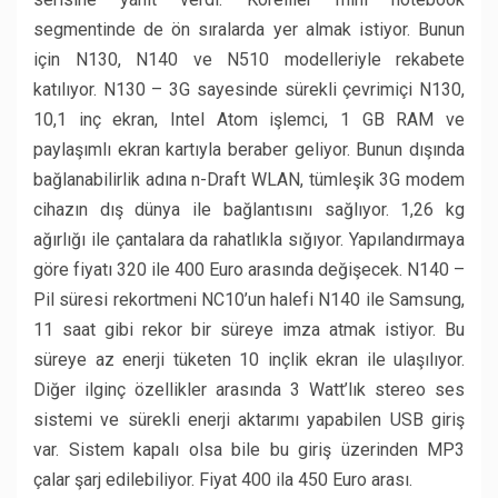
segmentinde de ön sıralarda yer almak istiyor. Bunun
için N130, N140 ve N510 modelleriyle rekabete
katılıyor. N130 – 3G sayesinde sürekli çevrimiçi N130,
10,1 inç ekran, Intel Atom işlemci, 1 GB RAM ve
paylaşımlı ekran kartıyla beraber geliyor. Bunun dışında
bağlanabilirlik adına n-Draft WLAN, tümleşik 3G modem
cihazın dış dünya ile bağlantısını sağlıyor. 1,26 kg
ağırlığı ile çantalara da rahatlıkla sığıyor. Yapılandırmaya
göre fiyatı 320 ile 400 Euro arasında değişecek. N140 –
Pil süresi rekortmeni NC10’un halefi N140 ile Samsung,
11 saat gibi rekor bir süreye imza atmak istiyor. Bu
süreye az enerji tüketen 10 inçlik ekran ile ulaşılıyor.
Diğer ilginç özellikler arasında 3 Watt’lık stereo ses
sistemi ve sürekli enerji aktarımı yapabilen USB giriş
var. Sistem kapalı olsa bile bu giriş üzerinden MP3
çalar
şarj edilebiliyor. Fiyat 400 ila 450 Euro arası.