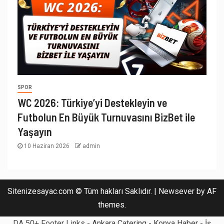
SPOR
WC 2026: Türkiye’yi Destekleyin ve
Futbolun En Büyük Turnuvasını BizBet ile
Yaşayın
10 Haziran 2026
admin
Sitenizesayac.com © Tüm hakları Saklıdır.
|
Newsever
by AF
themes.
DA 50+ Footer Links -
Ankara Catering
-
Konya Haber
- İş