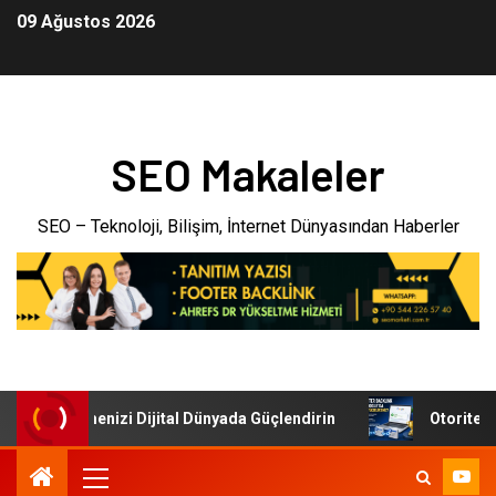
09 Ağustos 2026
SEO Makaleler
SEO – Teknoloji, Bilişim, İnternet Dünyasından Haberler
ri: İşletmenizi Dijital Dünyada Güçlendirin
Otoriter Bac