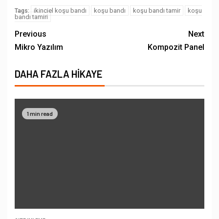
ikinciel koşu bandı
koşu bandı
koşu bandı tamir
koşu
Tags:
bandı tamiri
Previous
Next
Mikro Yazılım
Kompozit Panel
DAHA FAZLA HIKAYE
1 min read