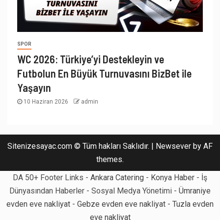
SPOR
WC 2026: Türkiye’yi Destekleyin ve
Futbolun En Büyük Turnuvasını BizBet ile
Yaşayın
10 Haziran 2026
admin
Sitenizesayac.com © Tüm hakları Saklıdır.
|
Newsever
by AF
themes.
DA 50+ Footer Links -
Ankara Catering
-
Konya Haber
- İş
Dünyasından Haberler - Sosyal Medya Yönetimi -
Ümraniye
evden eve nakliyat
-
Gebze evden eve nakliyat
-
Tuzla evden
eve nakliyat