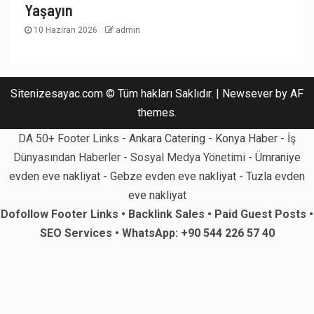
Yaşayın
10 Haziran 2026
admin
Sitenizesayac.com © Tüm hakları Saklıdır.
|
Newsever
by AF
themes.
DA 50+ Footer Links -
Ankara Catering
-
Konya Haber
- İş
Dünyasından Haberler - Sosyal Medya Yönetimi -
Ümraniye
evden eve nakliyat
-
Gebze evden eve nakliyat
-
Tuzla evden
eve nakliyat
Dofollow Footer Links • Backlink Sales • Paid Guest Posts •
SEO Services • WhatsApp: +90 544 226 57 40