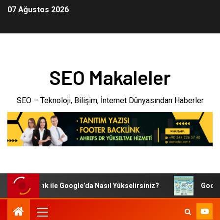
07 Ağustos 2026
SEO Makaleler
SEO – Teknoloji, Bilişim, İnternet Dünyasından Haberler
er Backlink ile Google’da Nasıl Yükselirsiniz?
Google SEO