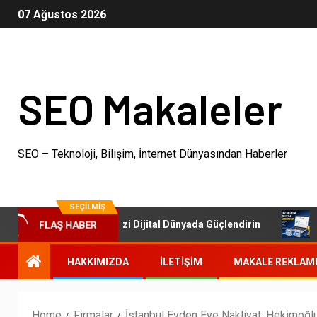
07 Ağustos 2026
SEO Makaleler
SEO – Teknoloji, Bilişim, İnternet Dünyasından Haberler
SEÇILMIŞ
aketleri: İşletmenizi Dijital Dünyada Güçlendirin
Otorite
FLAŞ HABER
HAKKIMIZDA
İLETIŞIM
MAKALE REKLAM
Home
Firmalar
İstanbul Evden Eve Nakliyat: Hekimoğlu