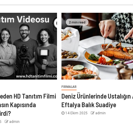
2 min read
FIRMALAR
eden HD Tanıtım Filmi
Deniz Ürünlerinde Ustalığın 
nsın Kapısında
Eftalya Balık Suadiye
irdi?
14 Ekim 2025
admin
25
admin