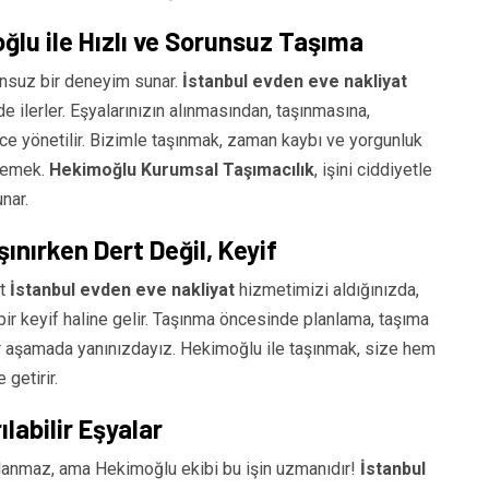
lu ile Hızlı ve Sorunsuz Taşıma
unsuz bir deneyim sunar.
İstanbul evden eve nakliyat
de ilerler. Eşyalarınızın alınmasından, taşınmasına,
e yönetilir. Bizimle taşınmak, zaman kaybı ve yorgunluk
 demek.
Hekimoğlu Kurumsal Taşımacılık
, işini ciddiyetle
nar.
nırken Dert Değil, Keyif
at
İstanbul evden eve nakliyat
hizmetimizi aldığınızda,
ir keyif haline gelir. Taşınma öncesinde planlama, taşıma
er aşamada yanınızdayız. Hekimoğlu ile taşınmak, size hem
getirir.
labilir Eşyalar
şlanmaz, ama Hekimoğlu ekibi bu işin uzmanıdır!
İstanbul