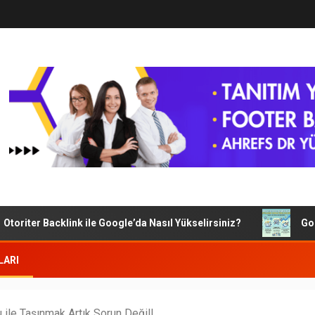
r Backlink ile Google’da Nasıl Yükselirsiniz?
Google SEO’
LARI
 ile Taşınmak Artık Sorun Değil!