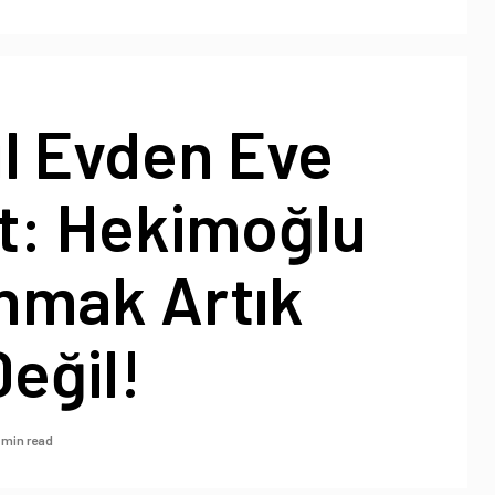
l Evden Eve
t: Hekimoğlu
ınmak Artık
eğil!
 min read