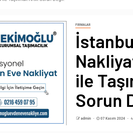
FIRMALAR
İstanbu
Nakliya
ile Taş
Sorun D
4
admin
07 Kasım 2024