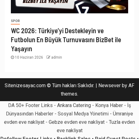
SPOR
WC 2026: Türkiye’yi Destekleyin ve
Futbolun En Büyük Turnuvasını BizBet ile
Yaşayın
10 Haziran 2026
admin
Sitenizesayac.com © Tüm hakları Saklıdır.
|
Newsever
by AF
themes.
DA 50+ Footer Links -
Ankara Catering
-
Konya Haber
- İş
Dünyasından Haberler - Sosyal Medya Yönetimi -
Ümraniye
evden eve nakliyat
-
Gebze evden eve nakliyat
-
Tuzla evden
eve nakliyat
Dofollow Footer Links • Backlink Sales • Paid Guest Posts •