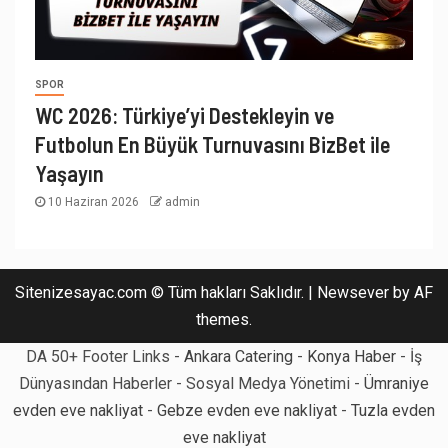
SPOR
WC 2026: Türkiye’yi Destekleyin ve
Futbolun En Büyük Turnuvasını BizBet ile
Yaşayın
10 Haziran 2026
admin
Sitenizesayac.com © Tüm hakları Saklıdır.
|
Newsever
by AF
themes.
DA 50+ Footer Links -
Ankara Catering
-
Konya Haber
- İş
Dünyasından Haberler - Sosyal Medya Yönetimi -
Ümraniye
evden eve nakliyat
-
Gebze evden eve nakliyat
-
Tuzla evden
eve nakliyat